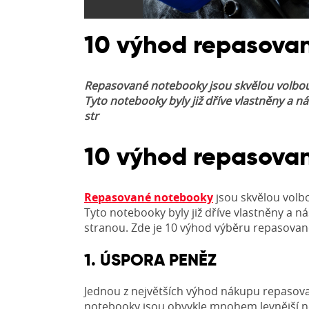
10 výhod repasova
Repasované notebooky jsou skvělou volbou pr
Tyto notebooky byly již dříve vlastněny a
str
10 výhod repasova
Repasované notebooky
jsou skvělou volbo
Tyto notebooky byly již dříve vlastněny a
stranou. Zde je 10 výhod výběru repasova
1. ÚSPORA PENĚZ
Jednou z největších výhod nákupu repaso
notebooky jsou obvykle mnohem levnější ne