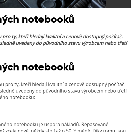
ných notebooků
o ty, kteří hledají kvalitní a cenově dostupný počítač.
 následně uvedeny do původního stavu výrobcem nebo třetí
ných notebooků
u pro ty, kteří hledají kvalitní a cenově dostupný počítač.
 následně uvedeny do původního stavu výrobcem nebo třetí
ného notebooku:
vaného notebooku je úspora nákladů. Repasované
ž zcela nové, někdy stojí až o 50 % méně. Díky tomu jsou