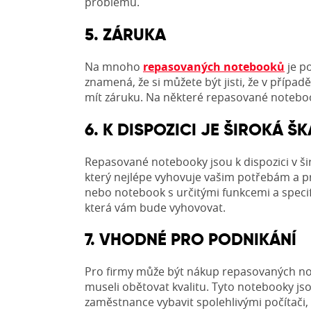
problémů.
5. ZÁRUKA
Na mnoho
repasovaných notebooků
je p
znamená, že si můžete být jisti, že v příp
mít záruku. Na některé repasované noteboo
6. K DISPOZICI JE ŠIROKÁ 
Repasované notebooky jsou k dispozici v ši
který nejlépe vyhovuje vašim potřebám a p
nebo notebook s určitými funkcemi a spec
která vám bude vyhovovat.
7. VHODNÉ PRO PODNIKÁNÍ
Pro firmy může být nákup repasovaných not
museli obětovat kvalitu. Tyto notebooky js
zaměstnance vybavit spolehlivými počítači,