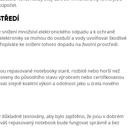
rozpočet.
STŘEDÍ
 snížení množství elektronického odpadu a k ochraně
i elektroniky se mohou do ovzduší a vody uvolňovat škodlivé
spíváte ke snížení tohoto dopadu na životní prostředí.
ou repasované notebooky staré, rozbité nebo horší než
bnoveny do původního stavu výrobcem nebo certifikovanou
at stejně kvalitní výkon a odolnost jako u zcela nového
ůkladně testovány, aby bylo zajištěno, že jsou v dobrém
 že váš repasovaný notebook bude fungovat správně a bez