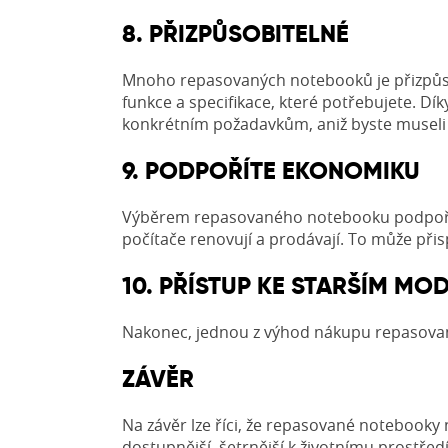
8. PŘIZPŮSOBITELNÉ
Mnoho repasovaných notebooků je přizpůso
funkce a specifikace, které potřebujete. D
konkrétním požadavkům, aniž byste museli p
9. PODPOŘÍTE EKONOMIKU
Výběrem repasovaného notebooku podpoříte 
počítače renovují a prodávají. To může přisp
10. PŘÍSTUP KE STARŠÍM MO
Nakonec, jednou z výhod nákupu repasovan
ZÁVĚR
Na závěr lze říci, že repasované notebooky
dostupnější, šetrnější k životnímu prostředí