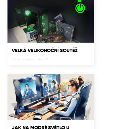
VELKÁ VELIKONOČNÍ SOUTĚŽ
Co na obrázku chybí?
JAK NA MODRÉ SVĚTLO U