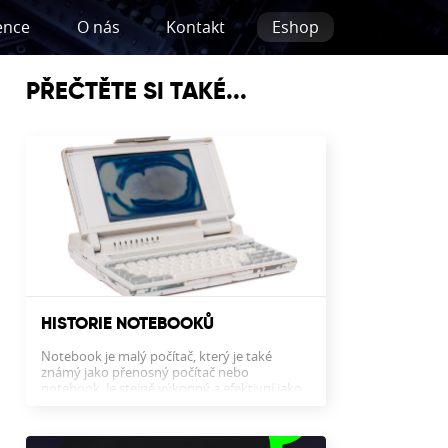
ence
O nás
Kontakt
Eshop
PŘEČTĚTE SI TAKÉ...
HISTORIE NOTEBOOKŮ
Notebook je malý počítač, který je také
známý jako přenosný počítač nebo
notebook. Je stejně výkonný a efektivní jako...