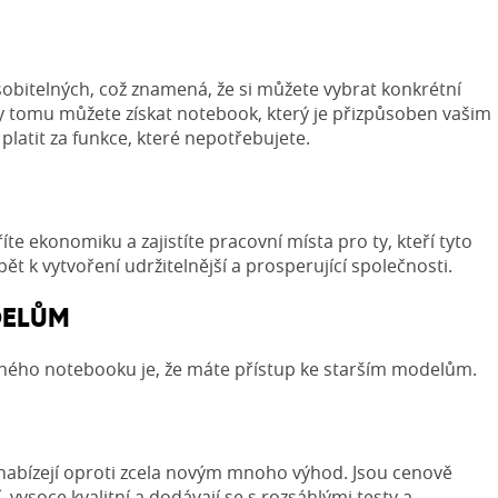
bitelných, což znamená, že si můžete vybrat konkrétní
íky tomu můžete získat notebook, který je přizpůsoben vašim
latit za funkce, které nepotřebujete.
ekonomiku a zajistíte pracovní místa pro ty, kteří tyto
ět k vytvoření udržitelnější a prosperující společnosti.
DELŮM
ého notebooku je, že máte přístup ke starším modelům.
 nabízejí oproti zcela novým mnoho výhod. Jsou cenově
, vysoce kvalitní a dodávají se s rozsáhlými testy a