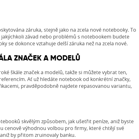
oskytována záruka, stejně jako na zcela nové notebooky. To
adě jakýchkoli závad nebo problémů s notebookem budete
ky se dokonce vztahuje delší záruka než na zcela nové.
ŠKÁLA ZNAČEK A MODELŮ
roké škále značek a modelů, takže si můžete vybrat ten,
referencím. Ať už hledáte notebook od konkrétní značky,
ifikacemi, pravděpodobně najdete repasovanou variantu,
ebooků skvělým způsobem, jak ušetřit peníze, aniž byste
ou cenově výhodnou volbou pro firmy, které chtějí své
 aniž by přitom zruinovaly banku.